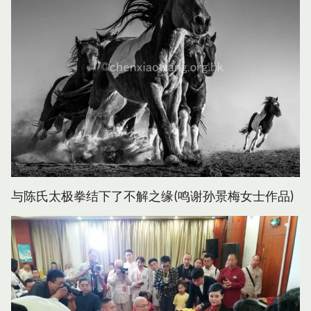
与陈氏太极拳结下了不解之缘(鸣谢孙景梅女士作品)