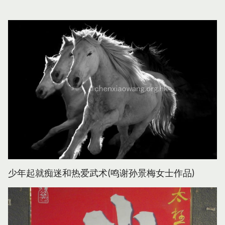
少年起就痴迷和热爱武术(鸣谢孙景梅女士作品)