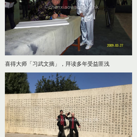
喜得大师「习武文摘」，拜读多年受益匪浅