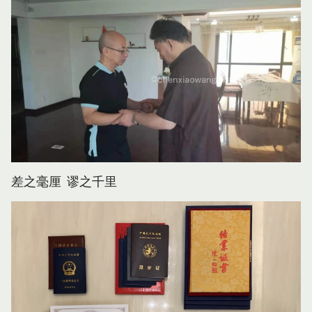
差之毫厘 谬之千里